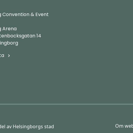
g Convention & Event
g Arena
Stenbocksgatan 14
singborg
ta
Om web
el av Helsingborgs stad