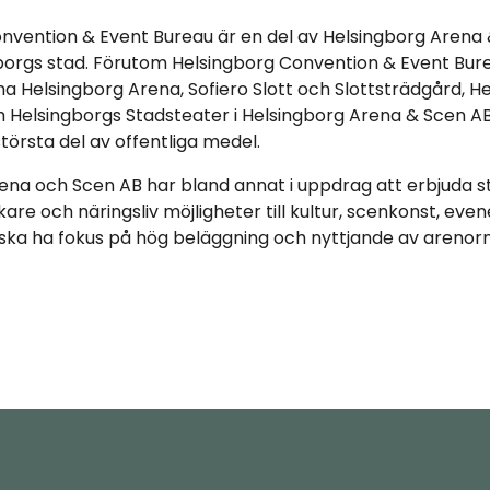
nvention & Event Bureau är en del av Helsingborg Arena
borgs stad. Förutom Helsingborg Convention & Event Bur
 Helsingborg Arena, Sofiero Slott och Slottsträdgård, H
 Helsingborgs Stadsteater i Helsingborg Arena & Scen AB
 största del av offentliga medel.
ena och Scen AB har bland annat i uppdrag att erbjuda 
kare och näringsliv möjligheter till kultur, scenkonst, e
t ska ha fokus på hög beläggning och nyttjande av arenor