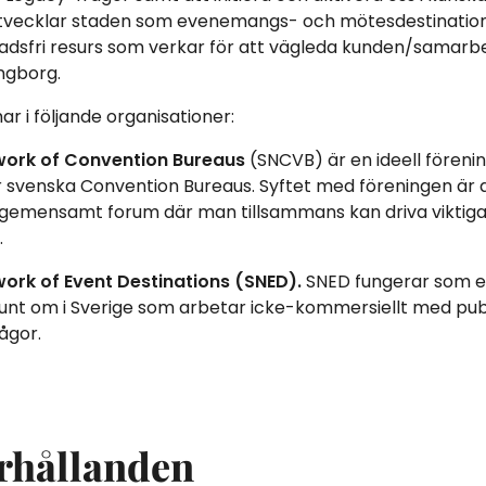
utvecklar staden som evenemangs- och mötesdestination
nadsfri resurs som verkar för att vägleda kunden/samarbe
ngborg.
r i följande organisationer:
work of Convention Bureaus
(SNCVB) är en ideell föreni
venska Convention Bureaus. Syftet med föreningen är a
 gemensamt forum där man tillsammans kan driva viktiga 
.
ork of Event Destinations (SNED).
SNED fungerar som et
runt om i Sverige som arbetar icke-kommersiellt med pub
ågor.
rhållanden