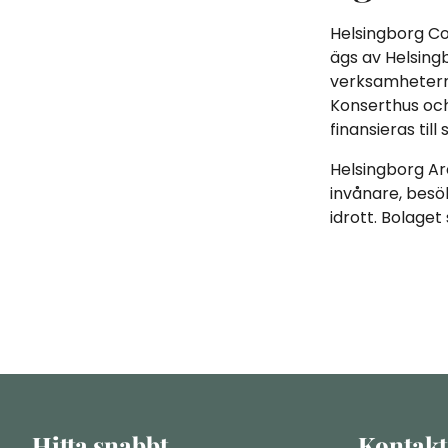
Helsingborg Co
ägs av Helsing
verksamheterna
Konserthus och
finansieras till
Helsingborg Ar
invånare, besö
idrott. Bolage
Hitta snabbt
Kontakt