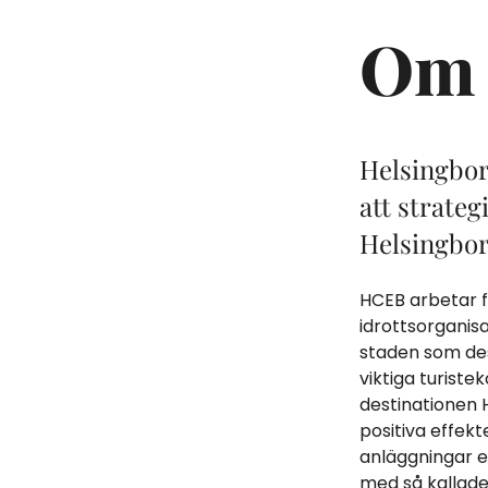
Om 
Helsingbor
att strateg
Helsingbor
HCEB arbetar fr
idrottsorganisa
staden som des
viktiga turiste
destinationen 
positiva effekt
anläggningar el
med så kallade