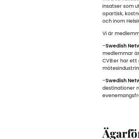
insatser som 
opartisk, kost
och inom Helsi
Vi är medlemma
–
Swedish Net
medlemmar är s
CVB:er har ett
mötesindustrin
–
Swedish Netw
destinationer 
evenemangsfr
Ägarfö