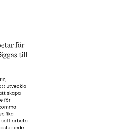
etar för
ggas till
in,
att utveckla
att skapa
e för
adkomma
ecifika
a sätt arbeta
kapshöjande