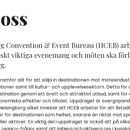
oss
g Convention & Event Bureau (HCEB) arb
iskt viktiga evenemang och möten ska förlä
g.
amför allt för att sälja in destinationen mot mötesindustr
tioner samt till kultur- och upplevelsesektorn. Detta för 
tination genom ett brett och attraktivt utbud, samt för 
konomiska effekter och tillväxt. Uppdraget är övergripand
Helsingborg vilket innebär att HCEB arbetar för att åst
er för destinationen som helhet, snarare än riktat mot sp
ler aktörer. En viktig del i uppdraget är också att på olik
 Legacy-frågor samt att initiera och aktivera oss i kuns