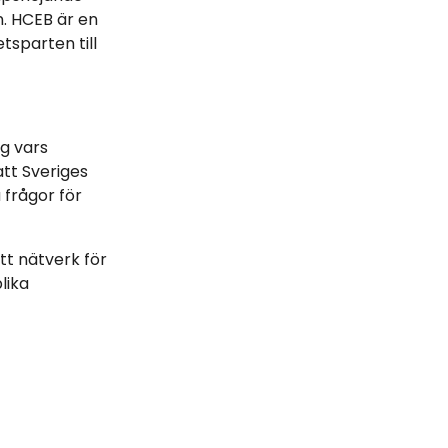
. HCEB är en
tsparten till
ng vars
tt Sveriges
frågor för
t nätverk för
lika