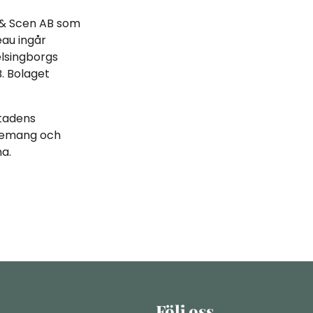
 & Scen AB som
eau ingår
elsingborgs
. Bolaget
stadens
venemang och
na.
Följ oss