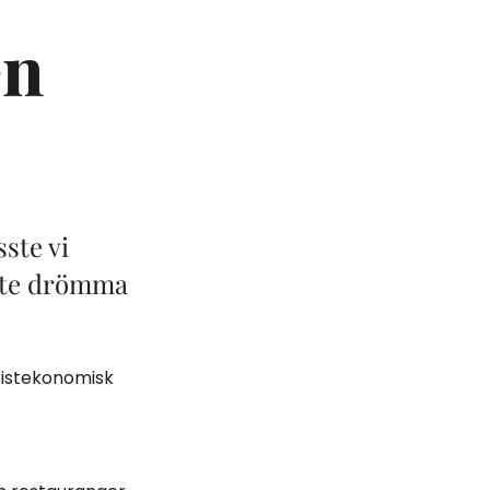
en
sste vi
inte drömma
uristekonomisk