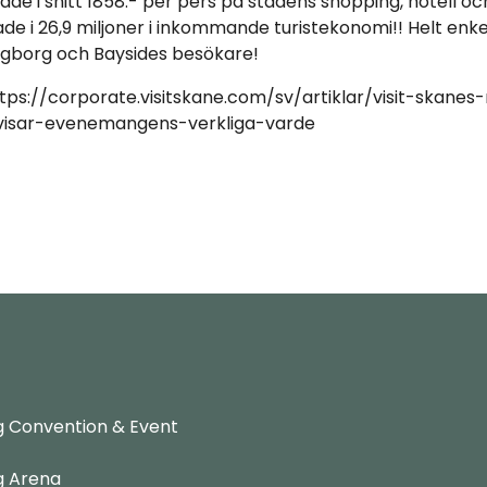
de i snitt 1858:- per pers på stadens shopping, hotell oc
de i 26,9 miljoner i inkommande turistekonomi!! Helt enke
ngborg och Baysides besökare!
ttps://corporate.visitskane.com/sv/artiklar/visit-skanes
isar-evenemangens-verkliga-varde
g Convention & Event
g Arena