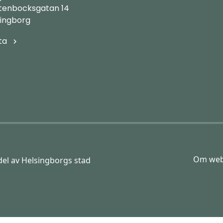
Stenbocksgatan 14
singborg
ta
Om web
el av Helsingborgs stad