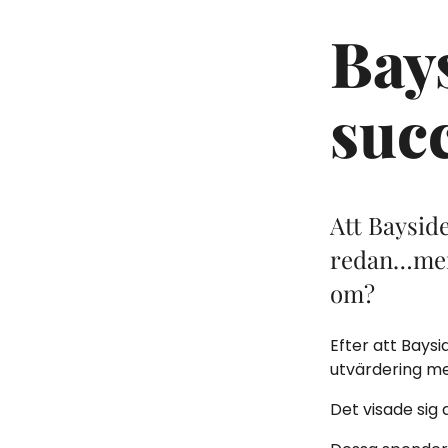
Bays
suc
Att Bayside
redan…men 
om?
Efter att Baysi
utvärdering me
Det visade sig 