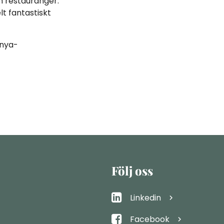
h restauranger.
lt fantastiskt
-nya-
Följ oss
Linkedin
Facebook