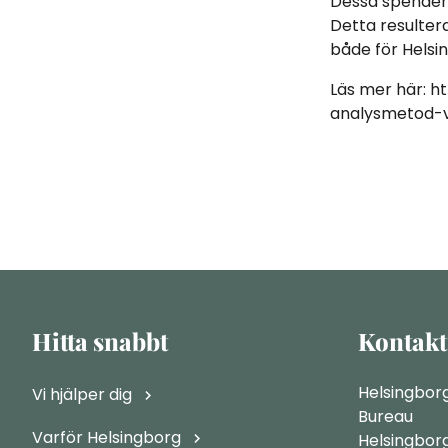
Dessa spendera
Detta resultera
både för Helsi
Läs mer här: h
analysmetod-v
Hitta snabbt
Kontakt
Helsingbor
Vi hjälper dig
Bureau
Varför Helsingborg
Helsingbor