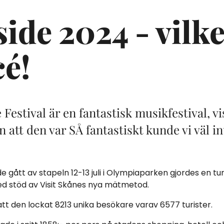
ide 2024 - vilk
cé!
 Festival är en fantastisk musikfestival, vi
att den var SÅ fantastiskt kunde vi väl 
de gått av stapeln 12-13 juli i Olympiaparken gjordes en t
d stöd av Visit Skånes nya mätmetod.
att den lockat 8213 unika besökare varav 6577 turister.